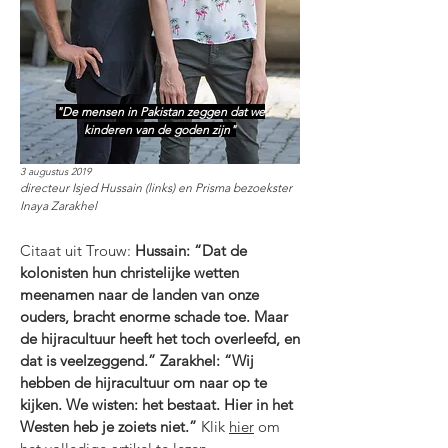
"De mensen in Pakistan zeggen dat we
kinderen van de goden zijn"
3 augustus 2019
directeur Isjed Hussain (links) en Prisma bezoekster
Inaya Zarakhel
Citaat uit Trouw:
Hussain: “Dat de
kolonisten hun christelijke wetten
meenamen naar de landen van onze
ouders, bracht enorme schade toe. Maar
de hijracultuur heeft het toch overleefd, en
dat is veelzeggend.” Zarakhel: “Wij
hebben de hijracultuur om naar op te
kijken. We wisten: het bestaat. Hier in het
Westen heb je zoiets niet.”
Klik
hier
om